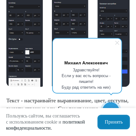
Михаил Алексеевич
Здравствуйте!
Если у вас есть вопросы -
пишите!
Буду рад ответить на них)
Текст - настраивайте выравнивание, цвет, отступы,
высоту строки и оси. Сам текст можно
редактировать прямо в визуальном редакторе
Пользуясь сайтом, вы соглашаетесь
с использованием cookie и
политикой
Принять
конструктора.
конфиденциальности.