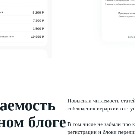
аемость
Повысили читаемость статей
соблюдения иерархии отсту
ном блоге
В том числе не забыли про 
регистрации и блоки перели