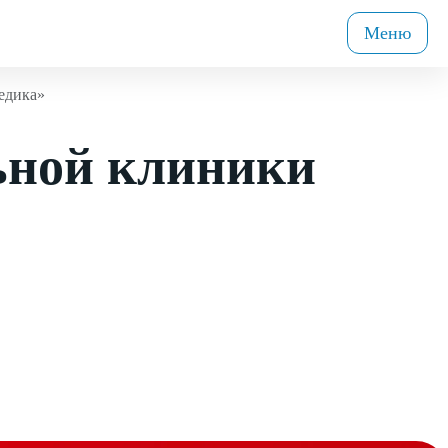
Меню
едика»
ьной клиники